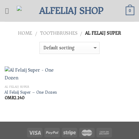
Skip
to
0
content
HOME
TOOTHBRUSHES
AL FELAIJ SUPER
/
/
AL FELAIJ SUPER
Al Felaij Super – One Dozen
OMR
2.140